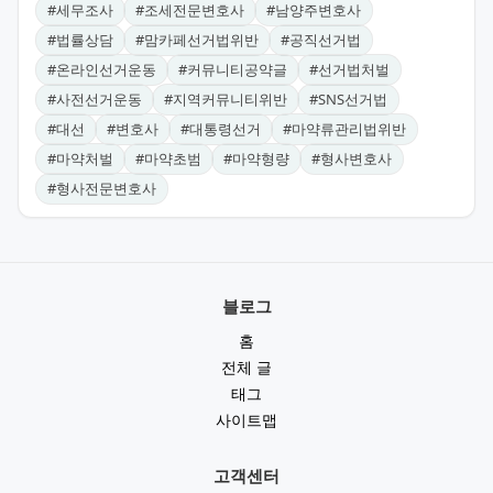
#
세무조사
#
조세전문변호사
#
남양주변호사
#
법률상담
#
맘카페선거법위반
#
공직선거법
#
온라인선거운동
#
커뮤니티공약글
#
선거법처벌
#
사전선거운동
#
지역커뮤니티위반
#
SNS선거법
#
대선
#
변호사
#
대통령선거
#
마약류관리법위반
#
마약처벌
#
마약초범
#
마약형량
#
형사변호사
#
형사전문변호사
블로그
홈
전체 글
태그
사이트맵
고객센터