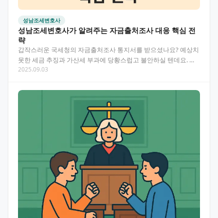
성남조세변호사
성남조세변호사가 알려주는 자금출처조사 대응 핵심 전
략
갑작스러운 국세청의 자금출처조사 통지서를 받으셨나요? 예상치
못한 세금 추징과 가산세 부과에 당황스럽고 불안하실 텐데요. 성
2025.09.03
남 지역에서 조세 사건을 전문적으로 다루는 변호사의 도움…