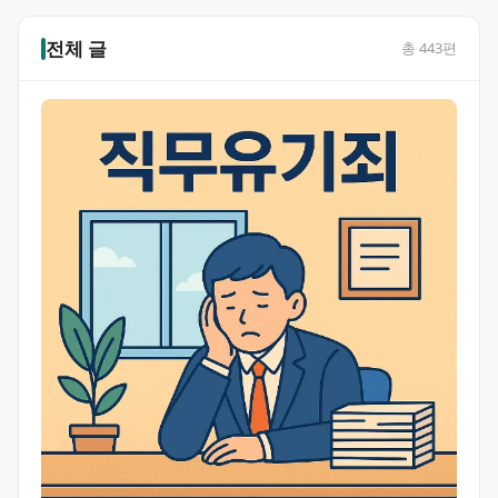
전체 글
총
443
편