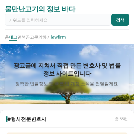
물만난고기의 정보 바다
검색
홈
태그
면책공고
문의하기
lawfirm
광고글에 지쳐서 직접 만든 변호사 및 법률
정보 사이트입니다
정확한 법률정보 및 빠른 법 개정 소식을 전달할게요.
#형사전문변호사
총
55
편