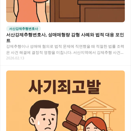
서산강제추행변호사
서산강제추행변호사, 성매매형량 감형 사례와 법적 대응 포인
트
강제추행이나 성매매 혐의로 법적 문제에 직면했을 때 적절한 법률 조력
은 사건 해결에 결정적 영향을 미칩니다. 서산지역에서 강제추행 사건을
2026.02.13
다루는 변호사들의 전략과 성매매형량 감형…