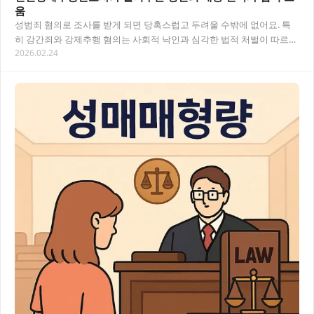
움
성범죄 혐의로 조사를 받게 되면 당혹스럽고 두려울 수밖에 없어요. 특
히 강간죄와 강제추행 혐의는 사회적 낙인과 심각한 법적 처벌이 따르는
2026.02.24
만큼 초기 대응이 매우 중요합니다. 이 글…