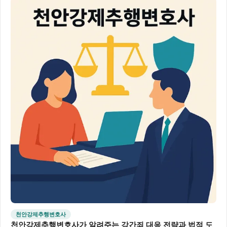
천안강제추행변호사
천안강제추행변호사가 알려주는 강간죄 대응 전략과 법적 도