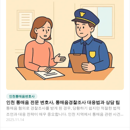
인천통매음변호사
인천 통매음 전문 변호사, 통매음경찰조사 대응법과 상담 팁
통매음 혐의로 경찰조사를 받게 된 경우, 당황하기 쉽지만 적절한 법적
조언과 대응 전략이 매우 중요합니다. 인천 지역에서 통매음 관련 사건
2025.11.14
에 전문성을 갖춘 변호사의 도움을 통해 효…