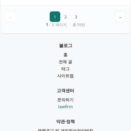
←
1
2
3
→
1
/
3
페이지
·
총
55
편
블로그
홈
전체 글
태그
사이트맵
고객센터
문의하기
lawfirm
약관·정책
면책공고 및 개인정보처리방침