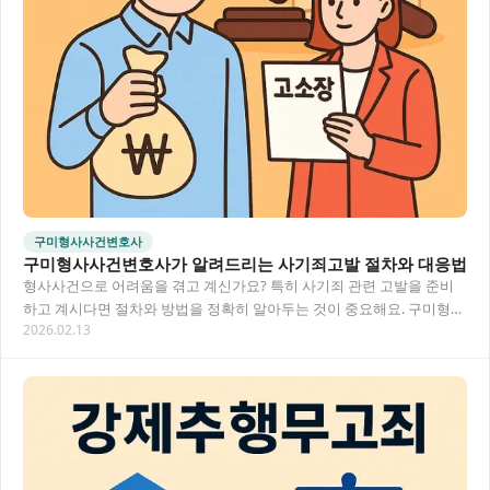
구미형사사건변호사
구미형사사건변호사가 알려드리는 사기죄고발 절차와 대응법
형사사건으로 어려움을 겪고 계신가요? 특히 사기죄 관련 고발을 준비
하고 계시다면 절차와 방법을 정확히 알아두는 것이 중요해요. 구미형사
2026.02.13
사건변호사의 전문적인 조력을 받아 사기죄고발을…