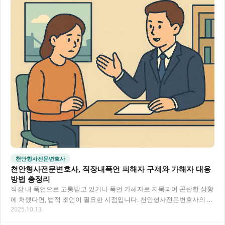
천안형사전문변호사
천안형사전문변호사, 직장내폭언 피해자 구제와 가해자 대응
방법 총정리
직장 내 폭언으로 고통받고 있거나 폭언 가해자로 지목되어 곤란한 상황
에 처했다면, 법적 조언이 필요한 시점입니다. 천안형사전문변호사의 도
2025.10.13
움으로 직장내폭언 문제를 해결하고 근로환경을…