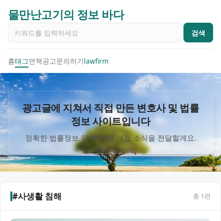
물만난고기의 정보 바다
검색
홈
태그
면책공고
문의하기
lawfirm
광고글에 지쳐서 직접 만든 변호사 및 법률
정보 사이트입니다
정확한 법률정보 및 빠른 법 개정 소식을 전달할게요.
#사생활 침해
총
1
편