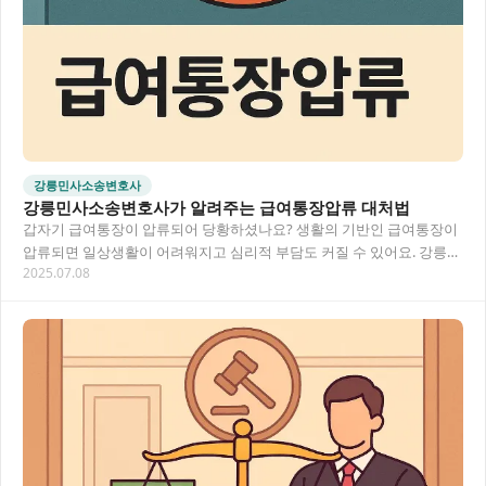
강릉민사소송변호사
강릉민사소송변호사가 알려주는 급여통장압류 대처법
갑자기 급여통장이 압류되어 당황하셨나요? 생활의 기반인 급여통장이
압류되면 일상생활이 어려워지고 심리적 부담도 커질 수 있어요. 강릉
2025.07.08
지역에서 민사소송으로 어려움을 겪고 계신 분들…