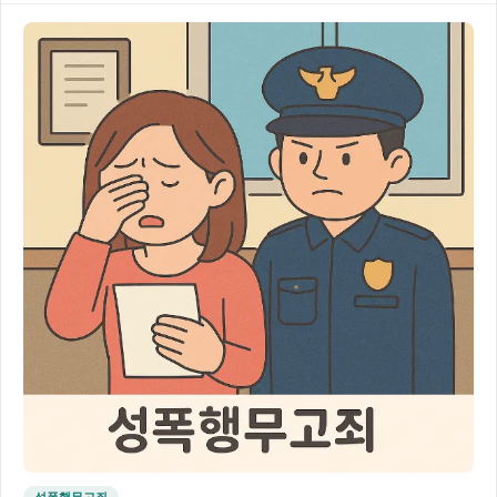
성폭행무고죄