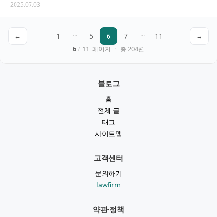
2025.07.03
다면, 제주사기 전문 변호사의 도움을 통해 효과…
←
1
···
5
6
7
···
11
→
6
/
11
페이지
·
총
204
편
블로그
홈
전체 글
태그
사이트맵
고객센터
문의하기
lawfirm
약관·정책