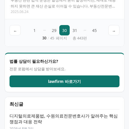
부동산 관련 법적 분쟁은 일상에서 흔히 발생하지만, 제대로 대응
하지 못하면 큰 재산 손실로 이어질 수 있습니다. 부동산전문변호
2025.06.24
사의 도움을 통해 복잡한 부동산 문제를 효과적으로 해결…
←
1
···
29
30
31
···
45
→
30
/
45
페이지
·
총
443
편
법률 상담이 필요하신가요?
전문 로펌에서 상담을 받아보세요.
lawfirm 바로가기
최신글
디지털의료제품법, 수원의료전문변호사가 알려주는 핵심
쟁점과 대응 전략
2026년 8월 5일