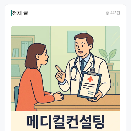
전체 글
총
443
편