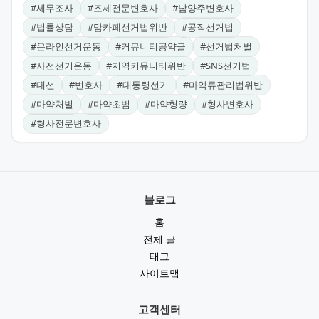
#
세무조사
#
조세전문변호사
#
남양주변호사
#
법률상담
#
맘카페선거법위반
#
공직선거법
#
온라인선거운동
#
커뮤니티공약글
#
선거법처벌
#
사전선거운동
#
지역커뮤니티위반
#
SNS선거법
#
대선
#
변호사
#
대통령선거
#
마약류관리법위반
#
마약처벌
#
마약초범
#
마약형량
#
형사변호사
#
형사전문변호사
블로그
홈
전체 글
태그
사이트맵
고객센터