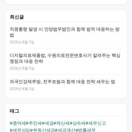
최신글
직원횡령 발생 시 안양법무법인과 함께 법적 대응하는 방
법
2026년 8월 7일
디지털의료제품법, 수원의료전문변호사가 알려주는 핵심
쟁점과 대응 전략
2026년 8월 5일
외국인강제추방, 전주로펌과 함께 대응 전략 세우는 법
2026년 8월 3일
태그
#증여세
#주민세
#세금
#재산세
#상속세
#세무신고
#세무상담
#부동산세금
#세금계산
#법률세무