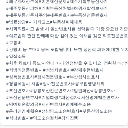
#배우자재산추적
#이혼재산문제
#제주기획부동산사기
#제주부동산피해
#기획부동산처벌
#허위개발정보사기
#제주부동산투자주의
#제주변호사
#부동산전문변호사
#법률상담
#사기죄고소
#부동산피해대응
#치과의료사고 발생 시 일산변호사를 선택할 때 가장 중요한 기준
#의료법과 관련 판례에 대한 깊이 있는 이해를 갖춘 의료전문변
#교통비
#간병비 등 부대비용도 포함됩니다. 또한 정신적 피해에 대한 위
#일실소득
#향후 치료비 등도 사안에 따라 인정받을 수 있어요. 정확한 배
#성범죄전문변호사
#성범죄변호사
#강제추행변호사
#성폭행변호사
#형사전문변호사
#부산형사변호사
#경찰폭행시 처벌
#형사전문변호사
#공무집행방해죄
#부산변호사
#강릉도산전문변호사
#법인파산
#강릉변호사
#도산전문변호사
#기업회생
#파산절차
#서산명예훼손변호사
#명예훼손합의금
#서산변호사
#명예훼손소송
#온라인명예훼손
#성남명도소송변호사
#부동산명도소송
#성남변호사
#명도소송절차
#강제집행