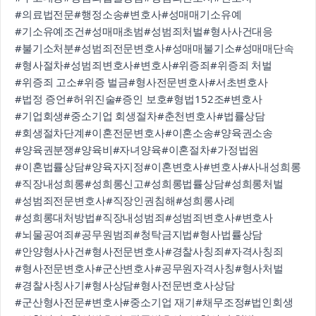
#의료법전문
#행정소송
#변호사
#성매매기소유예
#기소유예조건
#성매매초범
#성범죄처벌
#형사사건대응
#불기소처분
#성범죄전문변호사
#성매매불기소
#성매매단속
#형사절차
#성범죄변호사
#변호사
#위증죄
#위증죄 처벌
#위증죄 고소
#위증 벌금
#형사전문변호사
#서초변호사
#법정 증언
#허위진술
#증인 보호
#형법152조
#변호사
#기업회생
#중소기업 회생절차
#춘천변호사
#법률상담
#회생절차단계
#이혼전문변호사
#이혼소송
#양육권소송
#양육권분쟁
#양육비
#자녀양육
#이혼절차
#가정법원
#이혼법률상담
#양육자지정
#이혼변호사
#변호사
#사내성희롱
#직장내성희롱
#성희롱신고
#성희롱법률상담
#성희롱처벌
#성범죄전문변호사
#직장인권침해
#성희롱사례
#성희롱대처방법
#직장내성범죄
#성범죄변호사
#변호사
#뇌물공여죄
#공무원범죄
#청탁금지법
#형사법률상담
#안양형사사건
#형사전문변호사
#경찰사칭죄
#자격사칭죄
#형사전문변호사
#군산변호사
#공무원자격사칭
#형사처벌
#경찰사칭사기
#형사상담
#형사전문변호사상담
#군산형사전문
#변호사
#중소기업 재기
#채무조정
#법인회생