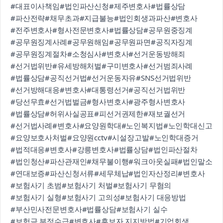
#대표이사책임
#법인파산신청
#제주변호사
#법률상담
#파산전략
#채무초과
#지급불능
#법인회생과파산
#변호사
#전주변호사
#형사전문변호사
#법률상담
#공무원중징계
#공무원징계사례
#공무원해임
#공무원파면
#공직자징계
#공무원징계절차
#소청심사
#변호사
#선거운동방해죄
#선거법위반
#유세방해처벌
#구미변호사
#선거범죄사례
#법률상담
#공직선거법
#선거운동자유
#SNS선거법위반
#선거방해대응
#변호사
#대통령선거
#공직선거법위반
#당선무효
#선거법벌금
#형사변호사
#광주형사변호사
#법률상담
#허위사실공표
#피선거권제한
#재보궐선거
#선거법사례
#변호사
#요양원학대
#노인복지법
#노인학대신고
#요양보호사처벌
#요양원cctv
#시설장고발
#노인학대증거
#법적대응
#변호사
#강릉변호사
#법률상담
#법인파산절차
#법인청산
#파산관재인
#채무불이행
#워크아웃실패
#법인말소
#연대보증
#파산신청서류
#세무체납
#법인자산정리
#변호사
#보험사기 초범
#보험사기 처벌
#보험사기 무혐의
#보험사기 실형
#보험사기 고의성
#보험사기 대응방법
#부산민사전문변호사
#법률상담
#보험사기 실수
#보험금 부정수급
#변호사
#후보자 지지방법
#기업회생