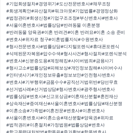
#기업회생절차
#경영위기
#도산전문변호사
#채무조정
#회생계획안
#파산절차
#워크아웃
#기업법률
#경영정상화
#법정관리
#회생신청
#기업구조조정
#부산변호사
#변호사
#서울이혼변호사
#법률상담
#반려동물 이혼분쟁
#반려동물 양육권
#이혼 반려견
#이혼 반려묘
#이혼 소송 준비
#변호사
#위자료 청구
#이혼법률지식
#수원변호사
#형사전문변호사
#법률상담
#디지털포렌식
#휴대폰포렌식
#삭제된문자복원
#압수수색
#형사사건
#형사절차
#포렌식분석
#변호사
#신분증도용
#계정해킹
#사이버범죄
#금융사기
#형사고소
#법률상담
#피해보상
#개인정보침해
#사이버수사
#인터넷사기
#개인정보유출
#정보보안
#인천형사변호사
#변호사
#기부행위
#금품수수
#공직선거법위반
#당선무효
#선거법사례
#선거법상담
#형사변호사
#광주형사변호사
#법률상담
#변호사
#신고포상금
#이혼재산분할
#혼전재산
#상속재산
#증여재산
#서울이혼변호사
#법률상담
#재산분쟁
#이혼소송
#가족법
#이혼전문
#변호사
#이혼변호사
#서울이혼변호사
#이혼소송
#재산분할
#양육권
#위자료
#법적권리
#이혼절차
#가정법원
#법률상담
#변호사
#학교폭력대처방법
#학폭위
#증거확보
#학폭변호사