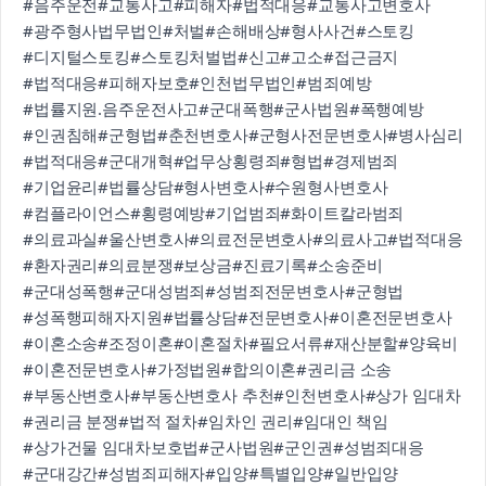
#음주운전
#교통사고
#피해자
#법적대응
#교통사고변호사
#광주형사법무법인
#처벌
#손해배상
#형사사건
#스토킹
#디지털스토킹
#스토킹처벌법
#신고
#고소
#접근금지
#법적대응
#피해자보호
#인천법무법인
#범죄예방
#법률지원.음주운전사고
#군대폭행
#군사법원
#폭행예방
#인권침해
#군형법
#춘천변호사
#군형사전문변호사
#병사심리
#법적대응
#군대개혁
#업무상횡령죄
#형법
#경제범죄
#기업윤리
#법률상담
#형사변호사
#수원형사변호사
#컴플라이언스
#횡령예방
#기업범죄
#화이트칼라범죄
#의료과실
#울산변호사
#의료전문변호사
#의료사고
#법적대응
#환자권리
#의료분쟁
#보상금
#진료기록
#소송준비
#군대성폭행
#군대성범죄
#성범죄전문변호사
#군형법
#성폭행피해자지원
#법률상담
#전문변호사
#이혼전문변호사
#이혼소송
#조정이혼
#이혼절차
#필요서류
#재산분할
#양육비
#이혼전문변호사
#가정법원
#합의이혼
#권리금 소송
#부동산변호사
#부동산변호사 추천
#인천변호사
#상가 임대차
#권리금 분쟁
#법적 절차
#임차인 권리
#임대인 책임
#상가건물 임대차보호법
#군사법원
#군인권
#성범죄대응
#군대강간
#성범죄피해자
#입양
#특별입양
#일반입양