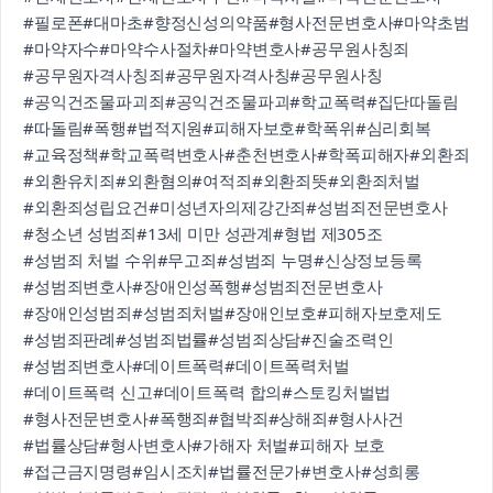
#필로폰
#대마초
#향정신성의약품
#형사전문변호사
#마약초범
#마약자수
#마약수사절차
#마약변호사
#공무원사칭죄
#공무원자격사칭죄
#공무원자격사칭
#공무원사칭
#공익건조물파괴죄
#공익건조물파괴
#학교폭력
#집단따돌림
#따돌림
#폭행
#법적지원
#피해자보호
#학폭위
#심리회복
#교육정책
#학교폭력변호사
#춘천변호사
#학폭피해자
#외환죄
#외환유치죄
#외환혐의
#여적죄
#외환죄뜻
#외환죄처벌
#외환죄성립요건
#미성년자의제강간죄
#성범죄전문변호사
#청소년 성범죄
#13세 미만 성관계
#형법 제305조
#성범죄 처벌 수위
#무고죄
#성범죄 누명
#신상정보등록
#성범죄변호사
#장애인성폭행
#성범죄전문변호사
#장애인성범죄
#성범죄처벌
#장애인보호
#피해자보호제도
#성범죄판례
#성범죄법률
#성범죄상담
#진술조력인
#성범죄변호사
#데이트폭력
#데이트폭력처벌
#데이트폭력 신고
#데이트폭력 합의
#스토킹처벌법
#형사전문변호사
#폭행죄
#협박죄
#상해죄
#형사사건
#법률상담
#형사변호사
#가해자 처벌
#피해자 보호
#접근금지명령
#임시조치
#법률전문가
#변호사
#성희롱