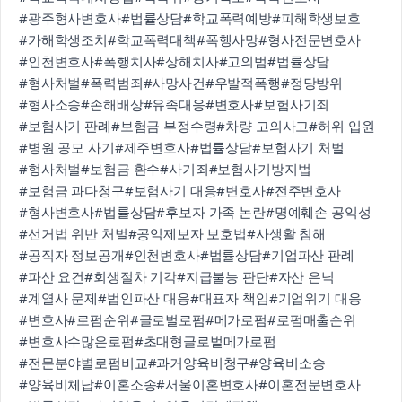
#광주형사변호사
#법률상담
#학교폭력예방
#피해학생보호
#가해학생조치
#학교폭력대책
#폭행사망
#형사전문변호사
#인천변호사
#폭행치사
#상해치사
#고의범
#법률상담
#형사처벌
#폭력범죄
#사망사건
#우발적폭행
#정당방위
#형사소송
#손해배상
#유족대응
#변호사
#보험사기죄
#보험사기 판례
#보험금 부정수령
#차량 고의사고
#허위 입원
#병원 공모 사기
#제주변호사
#법률상담
#보험사기 처벌
#형사처벌
#보험금 환수
#사기죄
#보험사기방지법
#보험금 과다청구
#보험사기 대응
#변호사
#전주변호사
#형사변호사
#법률상담
#후보자 가족 논란
#명예훼손 공익성
#선거법 위반 처벌
#공익제보자 보호법
#사생활 침해
#공직자 정보공개
#인천변호사
#법률상담
#기업파산 판례
#파산 요건
#회생절차 기각
#지급불능 판단
#자산 은닉
#계열사 문제
#법인파산 대응
#대표자 책임
#기업위기 대응
#변호사
#로펌순위
#글로벌로펌
#메가로펌
#로펌매출순위
#변호사수많은로펌
#초대형글로벌메가로펌
#전문분야별로펌비교
#과거양육비청구
#양육비소송
#양육비체납
#이혼소송
#서울이혼변호사
#이혼전문변호사