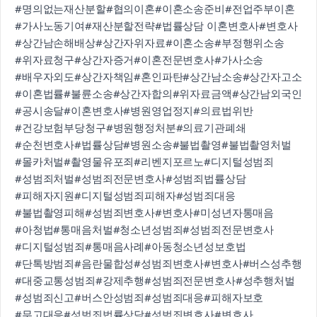
#명의없는재산분할
#협의이혼
#이혼소송준비
#전업주부이혼
#가사노동기여
#재산분할전략
#법률상담 이혼변호사
#변호사
#상간남손해배상
#상간자위자료
#이혼소송
#부정행위소송
#위자료청구
#상간자증거
#이혼전문변호사
#가사소송
#배우자외도
#상간자책임
#혼인파탄
#상간남소송
#상간자고소
#이혼법률
#불륜소송
#상간자합의
#위자료금액
#상간남외국인
#공시송달
#이혼변호사
#병원영업정지
#의료법위반
#건강보험부당청구
#병원행정처분
#의료기관폐쇄
#순천변호사
#법률상담
#병원소송
#불법촬영
#불법촬영처벌
#몰카처벌
#촬영물유포죄
#리벤지포르노
#디지털성범죄
#성범죄처벌
#성범죄전문변호사
#성범죄법률상담
#피해자지원
#디지털성범죄피해자
#성범죄대응
#불법촬영피해
#성범죄변호사
#변호사
#미성년자통매음
#아청법
#통매음처벌
#청소년성범죄
#성범죄전문변호사
#디지털성범죄
#통매음사례
#아동청소년성보호법
#단톡방범죄
#음란물합성
#성범죄변호사
#변호사
#버스성추행
#대중교통성범죄
#강제추행
#성범죄전문변호사
#성추행처벌
#성범죄신고
#버스안성범죄
#성범죄대응
#피해자보호
#무고대응
#성범죄법률상담
#성범죄변호사
#변호사