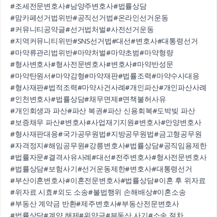
#조세전문변호사
#남양주변호사
#법률상담
#맘카페선거법위반
#공직선거법
#온라인선거운동
#커뮤니티공약글
#선거법처벌
#사전선거운동
#지역커뮤니티위반
#SNS선거법
#대선
#변호사
#대통령선거
#마약류관리법위반
#마약처벌
#마약초범
#마약형량
#형사변호사
#형사전문변호사
#변호사
#마약반성문
#마약탄원서
#마약감형
#마약재판
#법률조력
#마약수사대응
#형사재판
#법적조력
#마약사건사례
#개인파산
#개인파산사례
#인천변호사
#법률상담
#채무면제
#면책불허사유
#개인회생과 파산
#파산 복권
#파산 신용회복
#도박빚 파산
#보증채무 파산
#변호사
#사업재기지원
#변호사
#안양변호사
#형사재판대응
#국가공무원법
#지방공무원법
#금고형공무원
#자격정지
#해임공무원
#강릉변호사
#법률상담
#공직임용제한
#법률자문
#결격사유사례
#대선
#전주변호사
#형사전문변호사
#법률상담
#보험사기
#선거운동제한
#변호사
#대통령선거
#부산이혼변호사
#이혼전문변호사
#법률상담
#이혼 후 위자료
#위자료 시효
#외도 소송
#불법행위 손해배상
#이혼소송
#부동산 계약금 반환
#제주변호사
#부동산전문변호사
#법률상담
#계약 해제
#위약금
#부동산 사기
#소송 절차