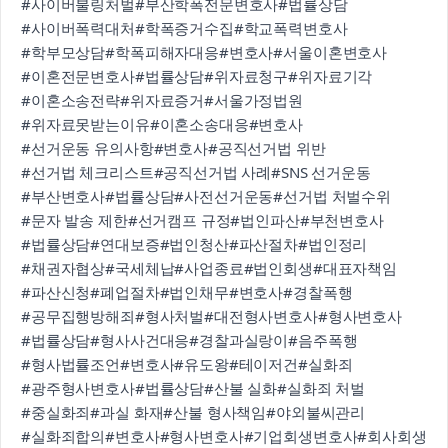
#사이버불링처벌
#부산학폭전문변호사
#법률상담
#사이버폭력대처
#학폭증거수집
#학교폭력변호사
#학부모상담
#학폭피해자대응
#변호사
#서울이혼변호사
#이혼전문변호사
#법률상담
#위자료청구
#위자료기각
#이혼소송전략
#위자료증거
#서울가정법원
#위자료못받는이유
#이혼소송대응
#변호사
#선거운동 유의사항
#변호사
#공직선거법 위반
#선거법 체크리스트
#공직선거법 사례
#SNS 선거운동
#부산변호사
#법률상담
#사전선거운동
#선거법 처벌수위
#문자 발송 제한
#선거캠프 규정
#법인파산
#부천변호사
#법률상담
#연대보증
#법인청산
#파산절차
#법인정리
#채권자협상
#국세체납
#사업종료
#법인회생
#대표자책임
#파산신청
#폐업절차
#법인채무
#변호사
#경찰폭행
#공무집행방해죄
#형사처벌
#대전형사변호사
#형사변호사
#법률상담
#형사사건대응
#경찰과실랑이
#음주폭행
#형사법률조언
#변호사
#유도왕
#테이저건
#실화죄
#광주형사변호사
#법률상담
#산불 실화
#실화죄 처벌
#중실화죄
#과실 화재
#산불 형사책임
#야외불씨관리
#실화죄합의
#변호사
#형사변호사
#기업회생변호사
#회사회생