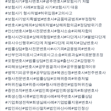
#보험사기
#형사변호사
#광주변호사
#보험사기 처벌
#보험사기 사례
#보험금 사기
#보험사기 대응
#보험사기 형사처벌
#허위입원
#고의사고
#보험사기방지특별법
#변호사
#금품제공범죄
#부정청탁
#변호사
#상해죄
#상해죄처벌
#상해죄합의금
#정당방위기준
#안산변호사
#형사전문변호사
#형사소송
#피해자합의
#형사사건대응
#상해죄형량
#변호사
#다단계사기
#불법다단계
#유사수신행위
#다단계 처벌
#다단계 피해자
#강남변호사
#법률상담
#형사전문변호사
#사기죄
#금융범죄
#변호사
#산부인과의료사고
#의료사고소송
#의료과실
#의료분쟁조정
#포항변호사
#법률상담
#진료과실
#출산사고
#감정평가
#피해보상
#변호사
#공무원결격사유
#공무원불합격이유
#병역기피공무원
#공무담임권
#복권신청
#변호사
#전주변호사
#형사전문변호사
#법률상담
#모해위증죄
#위증처벌
#허위진술죄
#위증사례
#형사재판증언
#법정허위진술
#증언조작
#변호사
#법인회생
#법인회생절차
#회생변호사
#회생신청서류
#법인회생사례
#제주변호사
#법률상담
#기업회생전략
#회생실패사례
#기업법률지원
#변호사
#법인파산
#법인파산절차
#법인파산사례
#법인청산