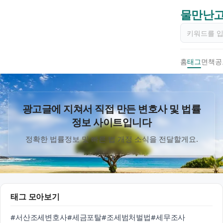
물만난고
홈
태그
면책공
광고글에 지쳐서 직접 만든 변호사 및 법률
정보 사이트입니다
정확한 법률정보 및 빠른 법 개정 소식을 전달할게요.
태그 모아보기
#서산조세변호사
#세금포탈
#조세범처벌법
#세무조사