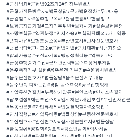
#군성범죄
#군형법92조의2
#의정부변호사
#군형사전문변호사
#법률상담
#군사법원절차
#무고대응
#군검찰수사
#성추행구속
#보험금분쟁
#보험금청구
#보험금지급거절
#고지의무위반
#보험사기
#실손보험분쟁
#사망보험금
#약관분쟁
#민사소송
#보험약관해석
#사고입증
#면책사유
#보험분쟁소송
#부산변호사
#민사전문변호사
#법률상담
#군내고소
#군형법처벌
#군사재판
#성범죄진술
#합의가능성
#군전과기록
#병영생활갈등
#억울한고소
#군성추행증거수집
#군재판전략
#음주측정거부처벌
#음주측정거부 실형
#음주운전 거부죄
#수원형사변호사
#음주운전변호사
#법률상담
#음주운전거부 대응
#음주단속 피하는법
#경찰 음주측정
#공무집행방해
#가압류신청절차
#부동산가압류
#본안소송
#민사소송절차
#담보설정
#채권보전조치
#임시처분
#재산보전
#부산민사전문
#부동산분쟁
#가압류해제
#법원결정절차
#소장접수
#민사집행법
#가압류비용
#법률상담
#부동산전문변호사
#부산변호사
#안산변호사
#형사전문변호사
#법률상담
#금품갈취
#공갈죄
#강요죄
#청소년범죄
#형사처벌
#피해자보호
#갈취형량
#고소대응
#형사소송
#협박죄