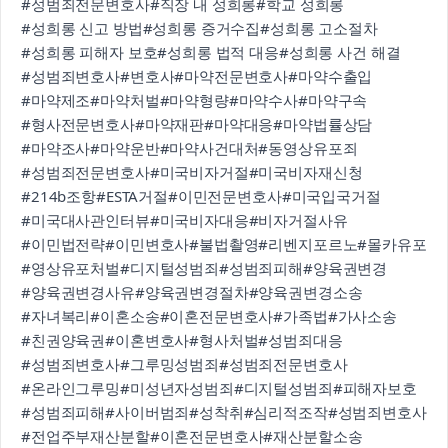
#성범죄전문변호사
#직장 내 성희롱
#학교 성희롱
#성희롱 신고 방법
#성희롱 증거수집
#성희롱 고소절차
#성희롱 피해자 보호
#성희롱 법적 대응
#성희롱 사건 해결
#성범죄변호사
#변호사
#마약전문변호사
#마약수출입
#마약제조
#마약처벌
#마약형량
#마약수사
#마약구속
#형사전문변호사
#마약재판
#마약대응
#마약법률상담
#마약조사
#마약운반
#마약사건대처
#동영상유포죄
#성범죄전문변호사
#미국비자거절
#미국비자재신청
#214b조항
#ESTA거절
#이민전문변호사
#미국입국거절
#미국대사관인터뷰
#미국비자대응
#비자거절사유
#이민법전략
#이민변호사
#불법촬영
#리벤지포르노
#몰카유포
#영상유포처벌
#디지털성범죄
#성범죄피해
#양육권변경
#양육권변경사유
#양육권변경절차
#양육권변경소송
#자녀복리
#이혼소송
#이혼전문변호사
#가족법
#가사소송
#친권양육권
#이혼변호사
#형사처벌
#성범죄대응
#성범죄변호사
#그루밍성범죄
#성범죄전문변호사
#온라인그루밍
#미성년자성범죄
#디지털성범죄
#피해자보호
#성범죄피해
#사이버범죄
#성착취
#심리적조작
#성범죄변호사
#전업주부재산분할
#이혼전문변호사
#재산분할소송