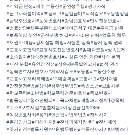
#계약금 분쟁
#제주 부동산
#군인성추행
#권고사직
#권고사직불이익
#부당해고
#실업급여
#퇴직강요
#노동법상담
#남양주변호사
#노동변호사
#강남변호사
#민사전문변호사
#법률상담
#채무부존재소송
#대여금청구 대응
#투자금 반환
#보증책임 부인
#금전분쟁 해결
#민사소송 전략
#억울한 채무
#채권자 대응
#강제집행 예방
#사실혼 상속
#동거 상속 권리
#교통사고합의
#교통사고전문변호사
#임대차분쟁
#상속문제
#소송절차
#상속전문변호사
#사실혼 인정 기준
#상속 분쟁
#재산 분할
#유언장 작성
#상속세
#특별연고자
#법적 권리
#상속변호사
#변호사
#계약서검토
#노동법
#부동산소송
#교통사고처리특례법
#12대중과실
#교통사고
#형사처벌
#안전운전
#법률상식
#청주법무법인
#촉법소년
#보호처분
#학교폭력
#소년법
#학교폭력전문변호사
#목포변호사
#법률상식
#청소년범죄
#교육과처벌
#재활과교정
#가정폭력
#고소
#보호시설
#법률지원
#여성긴급전화1366
#여성변호사회
#용기
#인천형사법무법인
#전세사기
#온라인신고
#피해자지원
#전세피해지원센터
#전세계약
#주거안전
#법률지원
#수원법무법인
#부동산사기예방
#뺑소니