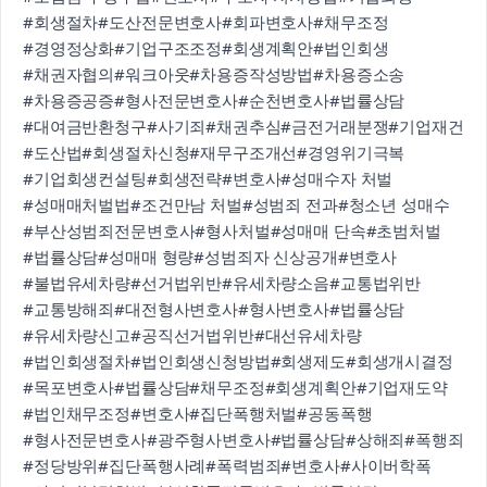
#회생절차
#도산전문변호사
#회파변호사
#채무조정
#경영정상화
#기업구조조정
#회생계획안
#법인회생
#채권자협의
#워크아웃
#차용증작성방법
#차용증소송
#차용증공증
#형사전문변호사
#순천변호사
#법률상담
#대여금반환청구
#사기죄
#채권추심
#금전거래분쟁
#기업재건
#도산법
#회생절차신청
#재무구조개선
#경영위기극복
#기업회생컨설팅
#회생전략
#변호사
#성매수자 처벌
#성매매처벌법
#조건만남 처벌
#성범죄 전과
#청소년 성매수
#부산성범죄전문변호사
#형사처벌
#성매매 단속
#초범처벌
#법률상담
#성매매 형량
#성범죄자 신상공개
#변호사
#불법유세차량
#선거법위반
#유세차량소음
#교통법위반
#교통방해죄
#대전형사변호사
#형사변호사
#법률상담
#유세차량신고
#공직선거법위반
#대선유세차량
#법인회생절차
#법인회생신청방법
#회생제도
#회생개시결정
#목포변호사
#법률상담
#채무조정
#회생계획안
#기업재도약
#법인채무조정
#변호사
#집단폭행처벌
#공동폭행
#형사전문변호사
#광주형사변호사
#법률상담
#상해죄
#폭행죄
#정당방위
#집단폭행사례
#폭력범죄
#변호사
#사이버학폭