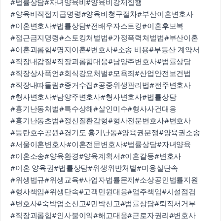
#법률상담
#자녀양육비
#양육비강제집행
#양육비직접지급명령
#양육비청구절차
#부산이혼변호사
#이혼변호사
#법률상담
#전배우자스토킹
#이혼후보복
#접근금지명령
#스토킹처벌법
#가정폭력처벌법
#부산이혼
#이혼괴롭힘
#명지이혼
#변호사
#소송 비용
#부동산 계약서
#직장내갑질
#직장괴롭힘대응
#남양주변호사
#법률상담
#직장상사폭언
#회식강요처벌
#모욕죄
#산업안전보건법
#직장내따돌림
#증거수집
#공중위생관리법
#전주변호사
#형사변호사
#남양주변호사
#형사변호사
#법률상담
#흉기난동처벌
#특수상해
#살인미수
#형사사건대응
#흉기난동초범
#정신질환감형
#형사전문변호사
#변호사
#동탄호수공원
#경기도 흉기난동
#양육권분쟁
#양육권소송
#서울이혼변호사
#이혼전문변호사
#법률상담
#자녀양육
#이혼소송
#양육환경
#양육계획서
#이혼갈등
#변호사
#이혼 양육권
#법률상담
#위생위반처벌
#미용실단속
#위생법규
#위생교육
#사업자법률문제
#소상공인법률지원
#형사책임
#위생단속
#고객민원대응
#업주책임
#시설점검
#변호사
#숙박업소신고
#민박신고
#법률상담
#퇴직서거부
#직장괴롭힘
#인사불이익
#해고대응
#근로자권리
#변호사