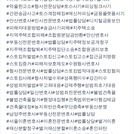
#억울한고소
#형사전문상담
#토스사기
#피싱링크사기
#간편송금사고
#토스계정해킹
#메신저피싱
#금융플랫폼사기
#안산변호사
#민사전문변호사
#법률상담
#디지털금융보안
#피해자대응방법
#송금사기피해
#지주택소송
#지역주택조합피해
#조합원분담금반환
#안산변호사
#부동산전문변호사
#법률상담
#지주택정보공개청구
#지주택조합탈퇴
#지주택집단소송
#조합원권리보호
#스토킹처벌법
#스토킹신고
#스토킹고소
#접근금지명령
#스토킹증거
#피해자보호제도
#수원형사변호사
#형사전문변호사
#법률상담
#스토킹법적대응
#스토킹혐의
#스토킹사례
#형사처벌수위
#성폭행미수
#강간미수
#성범죄처벌법
#무고죄대응
#강제추행
#성범죄초기대응
#법률상담
#일산변호사
#성범죄전문변호사
#불법건축물
#불법건축물철거
#행정대집행
#건축법위반
#이행강제금
#건축물대장
#농지위반건축
#무단증축
#부동산분쟁
#남양주변호사
#부동산전문변호사
#법률상담
#서울이혼변호사
#이혼전문변호사
#법률상담
#별거이혼
#재산분할청구
#별거재산분할
#이혼소송
#혼인파탄