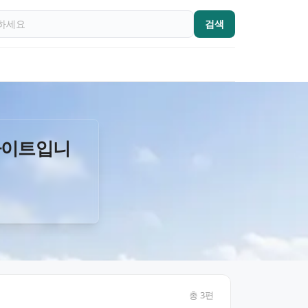
검색
사이트입니
총
3
편