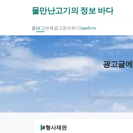
물만난고기의 정보 바다
홈
태그
면책공고
문의하기
lawfirm
광고글에
#형사재판