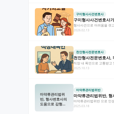
구미형사사건변호사
구미형사사건변호사가 
형사사건으로 어려움을 겪고
2026.02.13
인 조력을 받아 사기죄고발
천안형사전문변호사
천안형사전문변호사, 
직장 내 폭언으로 고통받고
2025.10.13
문제를 해결하고 근로환경
마약류관리법위반
마약류관리법위
마약류관리법위반, 형
반, 형사변호사의
마약류관리법위반 으로 인생이
도움으로 감형받
2025.03.18
하고 있는 분들에게 작…
은 나의 이야기