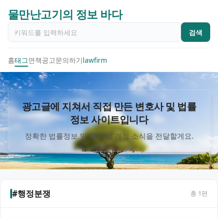
물만난고기의 정보 바다
검색
홈
태그
면책공고
문의하기
lawfirm
광고글에 지쳐서 직접 만든 변호사 및 법률
정보 사이트입니다
정확한 법률정보 및 빠른 법 개정 소식을 전달할게요.
#행정분쟁
총
1
편