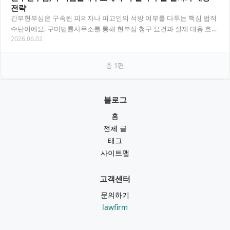
전략
간부현부심은 구속된 피의자나 피고인의 석방 여부를 다투는 핵심 법적
수단이에요. 구미법률사무소를 통해 현부심 청구 요건과 실제 대응 흐름
2026.06.02
을 정확히 파악하면 구속 상태에서 벗어날 가…
총
1
편
블로그
홈
전체 글
태그
사이트맵
고객센터
문의하기
lawfirm