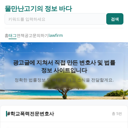
물만난고기의 정보 바다
검색
홈
태그
면책공고
문의하기
lawfirm
광고글에 지쳐서 직접 만든 변호사 및 법률
정보 사이트입니다
정확한 법률정보 및 빠른 법 개정 소식을 전달할게요.
#학교폭력전문변호사
총
5
편