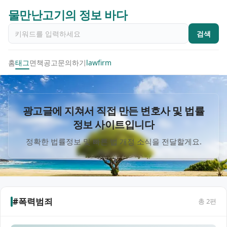
물만난고기의 정보 바다
검색
홈
태그
면책공고
문의하기
lawfirm
광고글에 지쳐서 직접 만든 변호사 및 법률
정보 사이트입니다
정확한 법률정보 및 빠른 법 개정 소식을 전달할게요.
#폭력범죄
총
2
편