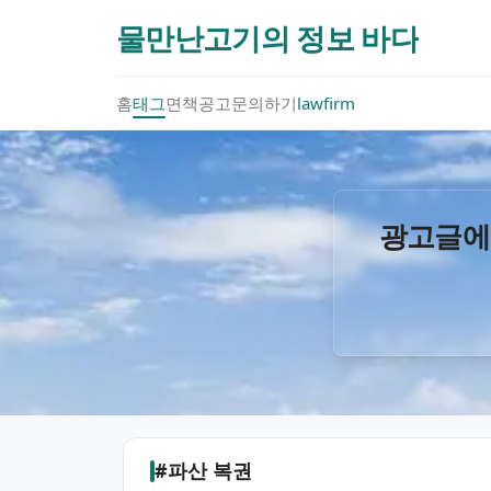
물만난고기의 정보 바다
홈
태그
면책공고
문의하기
lawfirm
광고글에
#파산 복권