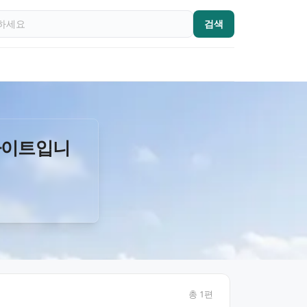
검색
사이트입니
총
1
편