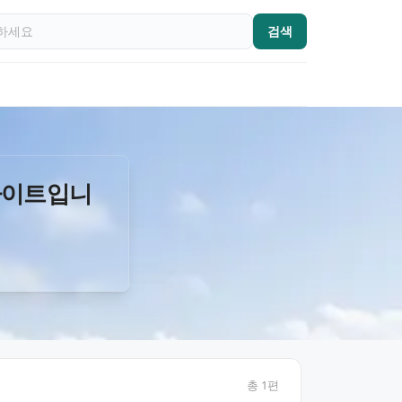
검색
사이트입니
총
1
편