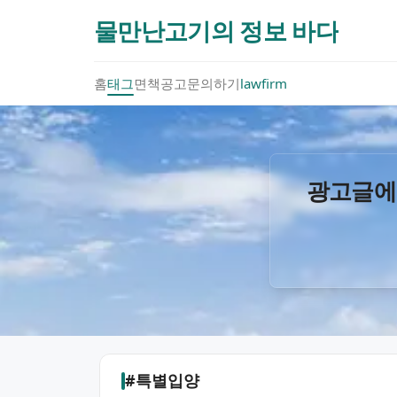
물만난고기의 정보 바다
홈
태그
면책공고
문의하기
lawfirm
광고글에
#특별입양