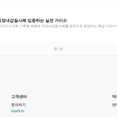
장내갑질사례 입증하는 실전 가이드
시지나 대화 기록을 복원해 직장내갑질사례를 법적으로 증명하는 핵심 수단이에
무엇…
총
1
편
고객센터
약
문의하기
면
lawfirm