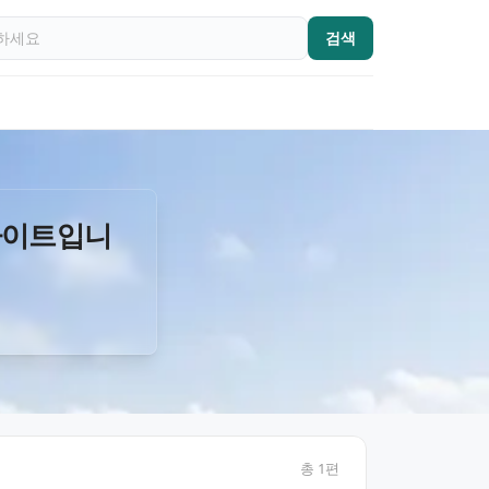
검색
사이트입니
총
1
편