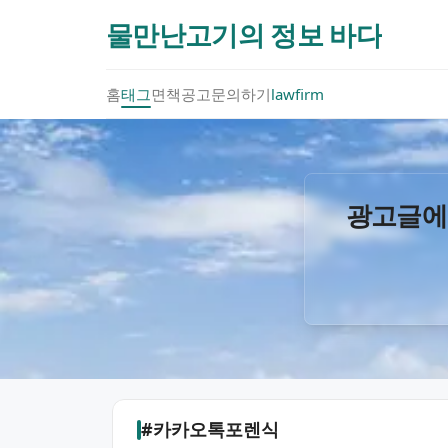
물만난고기의 정보 바다
홈
태그
면책공고
문의하기
lawfirm
광고글에
#카카오톡포렌식