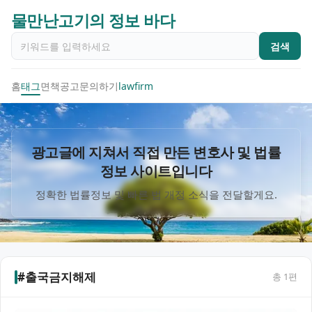
물만난고기의 정보 바다
검색
홈
태그
면책공고
문의하기
lawfirm
광고글에 지쳐서 직접 만든 변호사 및 법률
정보 사이트입니다
정확한 법률정보 및 빠른 법 개정 소식을 전달할게요.
#출국금지해제
총
1
편