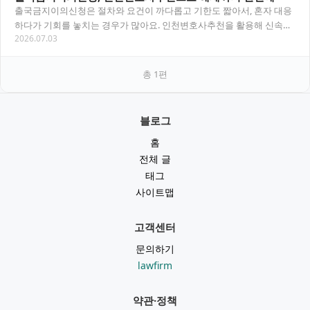
출국금지이의신청은 절차와 요건이 까다롭고 기한도 짧아서, 혼자 대응
하다가 기회를 놓치는 경우가 많아요. 인천변호사추천을 활용해 신속하
2026.07.03
고 정확하게 이의신청부터 해제까지 진행하는 방법…
총
1
편
블로그
홈
전체 글
태그
사이트맵
고객센터
문의하기
lawfirm
약관·정책