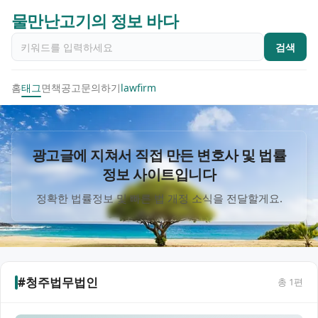
물만난고기의 정보 바다
검색
홈
태그
면책공고
문의하기
lawfirm
광고글에 지쳐서 직접 만든 변호사 및 법률
정보 사이트입니다
정확한 법률정보 및 빠른 법 개정 소식을 전달할게요.
#청주법무법인
총
1
편