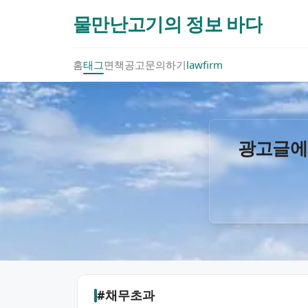
물만난고기의 정보 바다
홈
태그
면책공고
문의하기
lawfirm
광고글에
#채무초과