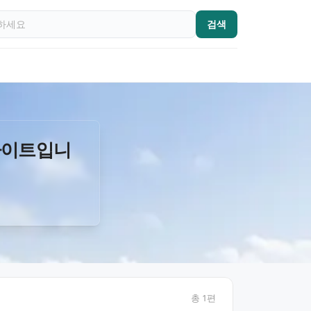
검색
사이트입니
총
1
편