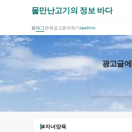
물만난고기의 정보 바다
홈
태그
면책공고
문의하기
lawfirm
광고글에
#자녀양육