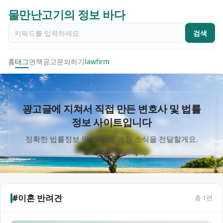
물만난고기의 정보 바다
검색
홈
태그
면책공고
문의하기
lawfirm
광고글에 지쳐서 직접 만든 변호사 및 법률
정보 사이트입니다
정확한 법률정보 및 빠른 법 개정 소식을 전달할게요.
#이혼 반려견
총
1
편