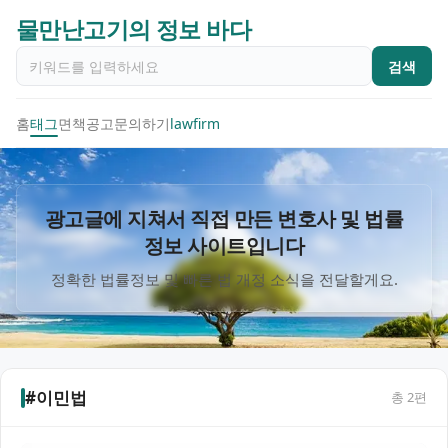
물만난고기의 정보 바다
검색
홈
태그
면책공고
문의하기
lawfirm
광고글에 지쳐서 직접 만든 변호사 및 법률
정보 사이트입니다
정확한 법률정보 및 빠른 법 개정 소식을 전달할게요.
#이민법
총
2
편