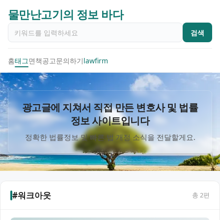
물만난고기의 정보 바다
검색
홈
태그
면책공고
문의하기
lawfirm
광고글에 지쳐서 직접 만든 변호사 및 법률
정보 사이트입니다
정확한 법률정보 및 빠른 법 개정 소식을 전달할게요.
#워크아웃
총
2
편