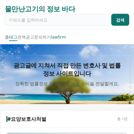
물만난고기의 정보 바다
검색
홈
태그
면책공고
문의하기
lawfirm
광고글에 지쳐서 직접 만든 변호사 및 법률
정보 사이트입니다
정확한 법률정보 및 빠른 법 개정 소식을 전달할게요.
#요양보호사처벌
총
1
편