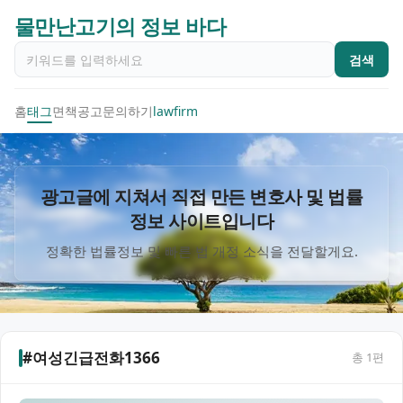
물만난고기의 정보 바다
검색
홈
태그
면책공고
문의하기
lawfirm
광고글에 지쳐서 직접 만든 변호사 및 법률
정보 사이트입니다
정확한 법률정보 및 빠른 법 개정 소식을 전달할게요.
#여성긴급전화1366
총
1
편