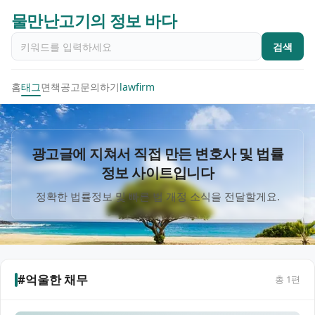
물만난고기의 정보 바다
검색
홈
태그
면책공고
문의하기
lawfirm
광고글에 지쳐서 직접 만든 변호사 및 법률
정보 사이트입니다
정확한 법률정보 및 빠른 법 개정 소식을 전달할게요.
#억울한 채무
총
1
편