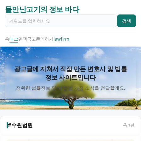
물만난고기의 정보 바다
검색
홈
태그
면책공고
문의하기
lawfirm
광고글에 지쳐서 직접 만든 변호사 및 법률
정보 사이트입니다
정확한 법률정보 및 빠른 법 개정 소식을 전달할게요.
#수원법원
총
1
편