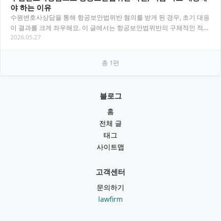
야 하는 이유
수원변호사상담을 통해 항공보안법위반 혐의를 받게 된 경우, 초기 대응
이 결과를 크게 좌우해요. 이 글에서는 항공보안법위반의 구체적인 적용
2026.05.27
범위, 처벌 수위, 변호사와 함께하는 대응…
총
1
편
블로그
홈
전체 글
태그
사이트맵
고객센터
문의하기
lawfirm