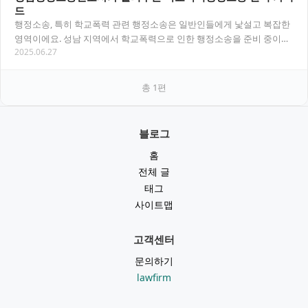
드
행정소송, 특히 학교폭력 관련 행정소송은 일반인들에게 낯설고 복잡한
영역이에요. 성남 지역에서 학교폭력으로 인한 행정소송을 준비 중이시
2025.06.27
라면, 이 글에서 소송 절차와 대응 방법, 승…
총
1
편
블로그
홈
전체 글
태그
사이트맵
고객센터
문의하기
lawfirm