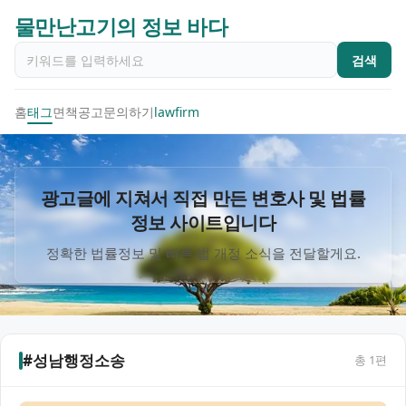
물만난고기의 정보 바다
검색
홈
태그
면책공고
문의하기
lawfirm
광고글에 지쳐서 직접 만든 변호사 및 법률
정보 사이트입니다
정확한 법률정보 및 빠른 법 개정 소식을 전달할게요.
#성남행정소송
총
1
편