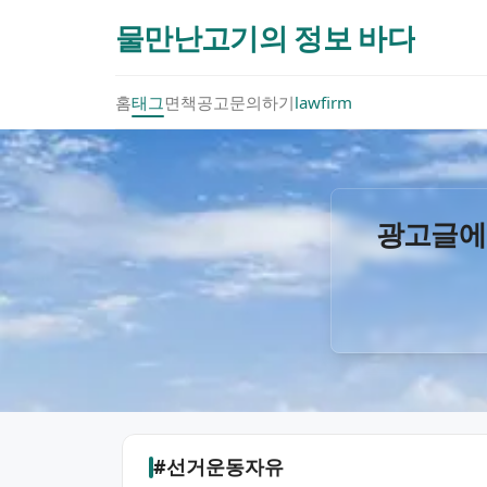
물만난고기의 정보 바다
홈
태그
면책공고
문의하기
lawfirm
광고글에
#선거운동자유