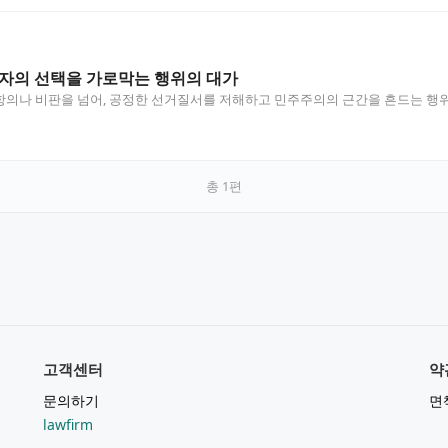
자의 선택을 가로막는 행위의 대가
항의나 비판을 넘어, 공정한 선거질서를 저해하고 민주주의의 근간을 흔드는 행
총
1
편
고객센터
약
문의하기
면
lawfirm