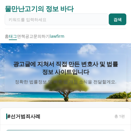
물만난고기의 정보 바다
검색
홈
태그
면책공고
문의하기
lawfirm
광고글에 지쳐서 직접 만든 변호사 및 법률
정보 사이트입니다
정확한 법률정보 및 빠른 법 개정 소식을 전달할게요.
#선거범죄사례
총
1
편