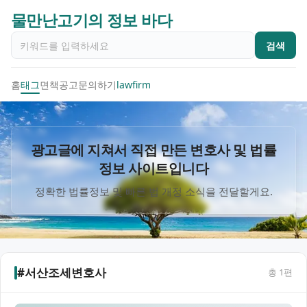
물만난고기의 정보 바다
검색
홈
태그
면책공고
문의하기
lawfirm
광고글에 지쳐서 직접 만든 변호사 및 법률
정보 사이트입니다
정확한 법률정보 및 빠른 법 개정 소식을 전달할게요.
#서산조세변호사
총
1
편