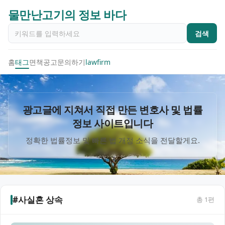
물만난고기의 정보 바다
검색
홈
태그
면책공고
문의하기
lawfirm
광고글에 지쳐서 직접 만든 변호사 및 법률
정보 사이트입니다
정확한 법률정보 및 빠른 법 개정 소식을 전달할게요.
#사실혼 상속
총
1
편