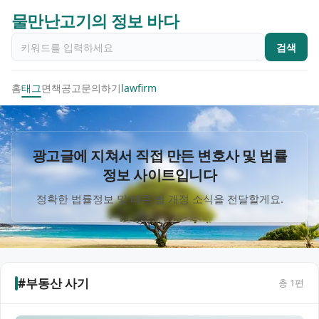
물만난고기의 정보 바다
검색
홈
태그
면책공고
문의하기
lawfirm
광고글에 지쳐서 직접 만든 변호사 및 법률
정보 사이트입니다
정확한 법률정보 및 빠른 법 개정 소식을 전달할게요.
#부동산 사기
총
1
편