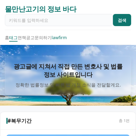
물만난고기의 정보 바다
검색
홈
태그
면책공고
문의하기
lawfirm
광고글에 지쳐서 직접 만든 변호사 및 법률
정보 사이트입니다
정확한 법률정보 및 빠른 법 개정 소식을 전달할게요.
#복무기간
총
1
편