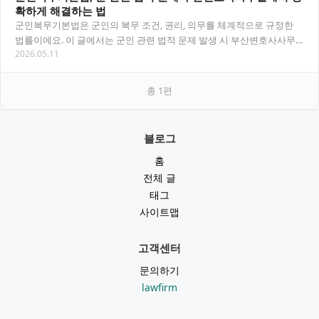
확하게 해결하는 법
군인복무기본법은 군인의 복무 조건, 권리, 의무를 체계적으로 규정한
법률이에요. 이 글에서는 군인 관련 법적 문제 발생 시 부산변호사사무
2026.05.11
실을 통해 어떻게 대응할 수 있는지 알기 쉽…
총
1
편
블로그
홈
전체 글
태그
사이트맵
고객센터
문의하기
lawfirm