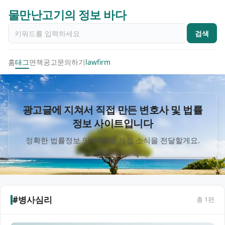
물만난고기의 정보 바다
검색
홈
태그
면책공고
문의하기
lawfirm
광고글에 지쳐서 직접 만든 변호사 및 법률
정보 사이트입니다
정확한 법률정보 및 빠른 법 개정 소식을 전달할게요.
#병사심리
총
1
편