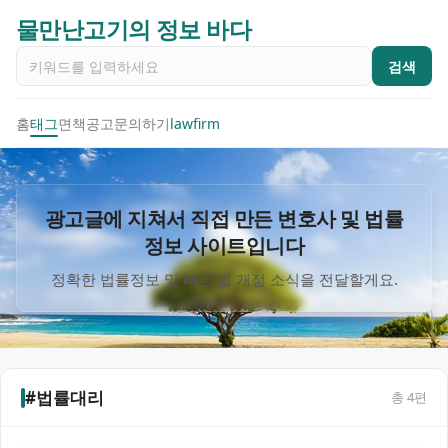
물만난고기의 정보 바다
검색
홈
태그
면책공고
문의하기
lawfirm
광고글에 지쳐서 직접 만든 변호사 및 법률
정보 사이트입니다
정확한 법률정보 및 빠른 법 개정 소식을 전달할게요.
#법률대리
총
4
편