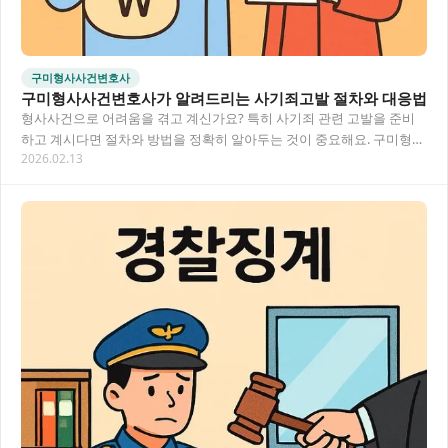
구미형사사건변호사
구미형사사건변호사가 알려드리는 사기죄고발 절차와 대응법
형사사건으로 어려움을 겪고 계신가요? 특히 사기죄 관련 고발을 준비
하고 계시다면 절차와 방법을 정확히 알아두는 것이 중요해요. 구미형사
2026.02.13
사건변호사의 전문적인 조력을 받아 사기죄고발을…