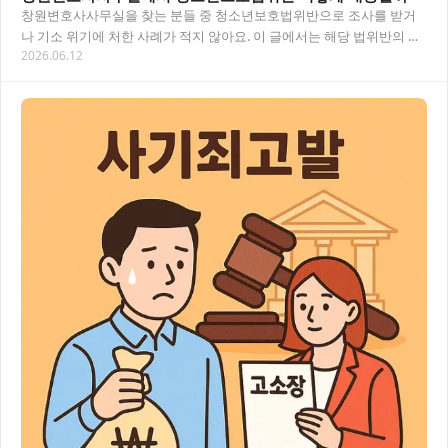
창원변호사사무실을 찾는 분들 중 청소년보호법위반으로 조사를 받거
나 기소 위기에 처한 사례가 적지 않아요. 이 글에서는 해당 법위반의 유
2026.06.12
형, 처벌 수위, 실제 대응 전략까지 핵심만…