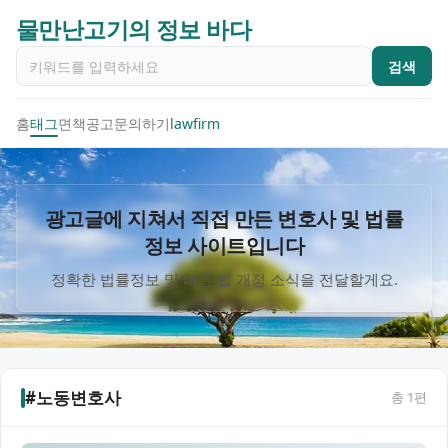
물만난고기의 정보 바다
검색
홈
태그
면책공고
문의하기
lawfirm
광고글에 지쳐서 직접 만든 변호사 및 법률
정보 사이트입니다
정확한 법률정보 및 빠른 법 개정 소식을 전달할게요.
#노동변호사
총
1
편