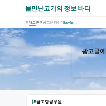
물만난고기의 정보 바다
홈
태그
면책공고
문의하기
lawfirm
광고글에
#금고형공무원