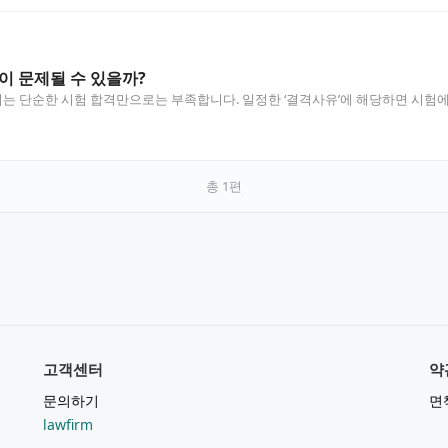
이 문제될 수 있을까?
 단순한 시험 합격만으로는 부족합니다. 일정한 ‘결격사유’에 해당하면 시험에
…
총
1
편
고객센터
약
문의하기
면
lawfirm