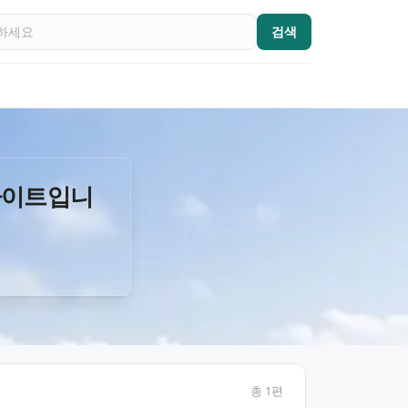
검색
사이트입니
총
1
편