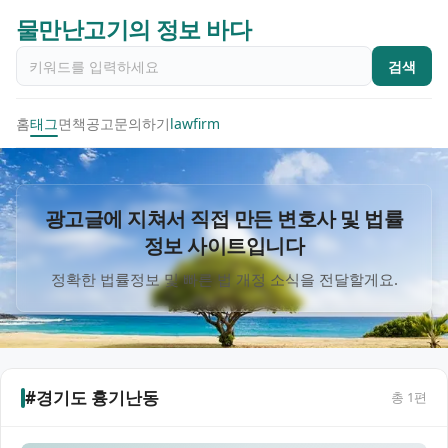
물만난고기의 정보 바다
검색
홈
태그
면책공고
문의하기
lawfirm
광고글에 지쳐서 직접 만든 변호사 및 법률
정보 사이트입니다
정확한 법률정보 및 빠른 법 개정 소식을 전달할게요.
#경기도 흉기난동
총
1
편