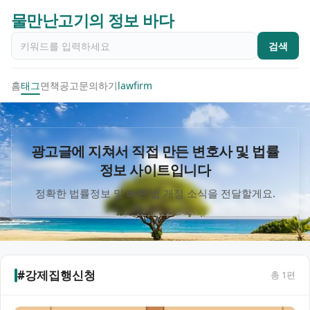
물만난고기의 정보 바다
검색
홈
태그
면책공고
문의하기
lawfirm
광고글에 지쳐서 직접 만든 변호사 및 법률
정보 사이트입니다
정확한 법률정보 및 빠른 법 개정 소식을 전달할게요.
#강제집행신청
총
1
편