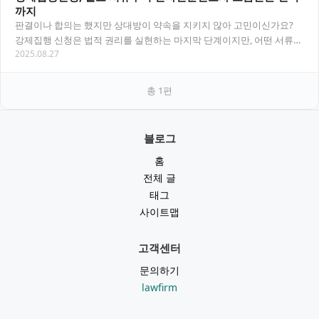
까지
판결이나 합의는 했지만 상대방이 약속을 지키지 않아 고민이신가요?
강제집행 신청은 법적 권리를 실현하는 마지막 단계이지만, 어떤 서류를
2025.08.27
준비해야 할지, 민사전문변호사의 도움은 언제…
총
1
편
블로그
홈
전체 글
태그
사이트맵
고객센터
문의하기
lawfirm