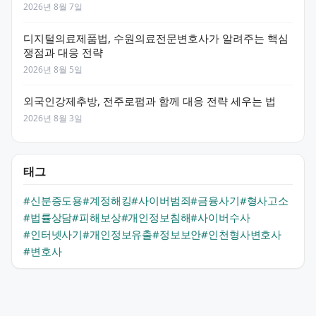
2026년 8월 7일
디지털의료제품법, 수원의료전문변호사가 알려주는 핵심
쟁점과 대응 전략
2026년 8월 5일
외국인강제추방, 전주로펌과 함께 대응 전략 세우는 법
2026년 8월 3일
태그
#신분증도용
#계정해킹
#사이버범죄
#금융사기
#형사고소
#법률상담
#피해보상
#개인정보침해
#사이버수사
#인터넷사기
#개인정보유출
#정보보안
#인천형사변호사
#변호사