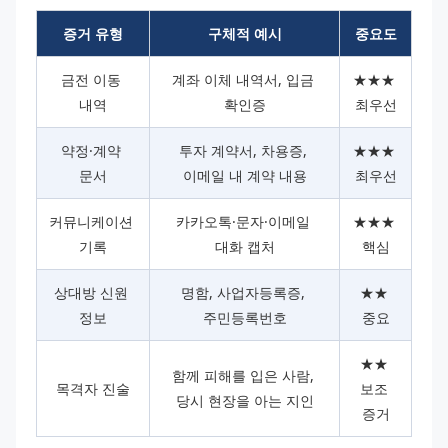
증거 유형
구체적 예시
중요도
금전 이동 
계좌 이체 내역서, 입금 
★★★ 
내역
확인증
최우선
약정·계약 
투자 계약서, 차용증, 
★★★ 
문서
이메일 내 계약 내용
최우선
커뮤니케이션 
카카오톡·문자·이메일 
★★★ 
기록
대화 캡처
핵심
상대방 신원 
명함, 사업자등록증, 
★★ 
정보
주민등록번호
중요
★★ 
함께 피해를 입은 사람, 
목격자 진술
보조 
당시 현장을 아는 지인
증거