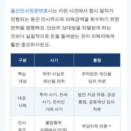
울산민사전문변호사
는 이런 사건에서 형사 절차가 
진행되는 동안 민사적으로 피해금액을 회수하기 위한 
전략을 병행해요. 단순히 상대방을 처벌받게 하는 
것보다 실질적으로 돈을 돌려받는 것이 피해자에게 
훨씬 중요하거든요.
구분
사기
횡령
핵심 
허위 사실로 
위탁받은 재산을 
개념
재산을 편취
임의 처분
투자 사기, 전세 
법인 자금 유용, 공금 
대표 
사기, 온라인 
횡령, 공동재산 임의 
사례
거래 사기
처분
민사 
불법행위 
부당이득 반환 + 
청구 
손해배상 (민법 