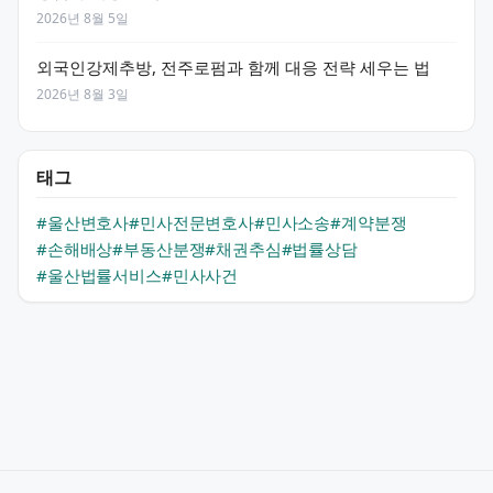
2026년 8월 5일
외국인강제추방, 전주로펌과 함께 대응 전략 세우는 법
2026년 8월 3일
태그
#울산변호사
#민사전문변호사
#민사소송
#계약분쟁
#손해배상
#부동산분쟁
#채권추심
#법률상담
#울산법률서비스
#민사사건