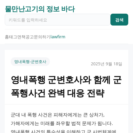
물만난고기의 정보 바다
검색
홈
태그
면책공고
문의하기
lawfirm
영내폭행-군변호사
2025년 9월 18일
영내폭행 군변호사와 함께 군
폭행사건 완벽 대응 전략
군대 내 폭행 사건은 피해자에게는 큰 상처가, 
가해자에게는 미래를 좌우할 법적 문제가 됩니다. 
영내폭행 사건의 특수성을 이해하고 군 사법체계에 