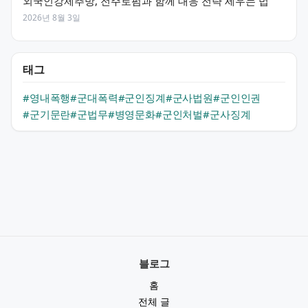
외국인강제추방, 전주로펌과 함께 대응 전략 세우는 법
2026년 8월 3일
태그
#영내폭행
#군대폭력
#군인징계
#군사법원
#군인인권
#군기문란
#군법무
#병영문화
#군인처벌
#군사징계
블로그
홈
전체 글