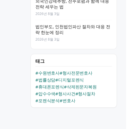
외국인강제추방, 전주로펌과 함께 대응
전략 세우는 법
2026년 8월 3일
법인부도, 인천법인파산 절차와 대응 전
략 한눈에 정리
2026년 8월 3일
태그
#수원변호사
#형사전문변호사
#법률상담
#디지털포렌식
#휴대폰포렌식
#삭제된문자복원
#압수수색
#형사사건
#형사절차
#포렌식분석
#변호사