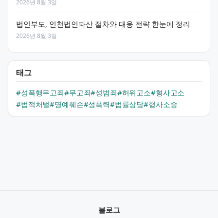
2026년 8월 3일
법인부도, 인천법인파산 절차와 대응 전략 한눈에 정리
2026년 8월 3일
태그
#성폭행무고죄
#무고죄
#성범죄
#허위고소
#형사고소
#법적처벌
#명예훼손
#성폭력
#법률상담
#형사소송
블로그