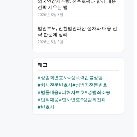
외국인강제추방, 전주로펌과 함께 대응
전략 세우는 법
2026년 8월 3일
법인부도, 인천법인파산 절차와 대응 전
략 한눈에 정리
2026년 8월 3일
태그
#성범죄변호사
#성폭력법률상담
#형사전문변호사
#성범죄전문변호
#법률대응
#피해자보호
#성범죄소송
#법적대응
#형사변호
#성범죄전과
#변호사