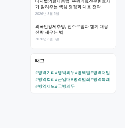
디지털의료제품법, 수원의료전문변호사
가 알려주는 핵심 쟁점과 대응 전략
2026년 8월 5일
외국인강제추방, 전주로펌과 함께 대응
전략 세우는 법
2026년 8월 3일
태그
#병역기피
#병역의무
#병역법
#병역처벌
#병역회피
#군입대
#병역범죄
#병역특례
#병역제도
#국방의무