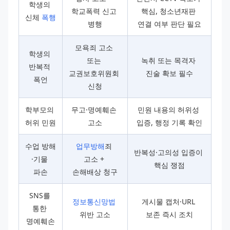
학생의 
학교폭력 신고 
핵심, 청소년재판 
신체 
폭행
병행
연결 여부 판단 필요
모욕죄 고소 
학생의 
또는 
녹취 또는 목격자 
반복적 
교권보호위원회 
진술 확보 필수
폭언
신청
학부모의 
무고·명예훼손 
민원 내용의 허위성 
허위 민원
고소
입증, 행정 기록 확인
수업 방해
업무방해
죄 
반복성·고의성 입증이 
·기물 
고소 + 
핵심 쟁점
파손
손해배상 청구
SNS를 
정보통신망법
게시물 캡처·URL 
통한 
위반 고소
보존 즉시 조치
명예훼손