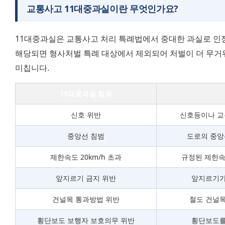
교통사고 11대중과실
이란 무엇인가요?
11대중과실은 교통사고 처리 특례법에서 중대한 과실로 인정되
해당되면 형사처벌 특례 대상에서 제외되어 처벌이 더 무거워
미칩니다.
11대중과실 항목
신호 위반
신호등이나 교
중앙선 침범
도로의 중앙
제한속도 20km/h 초과
규정된 제한속
앞지르기 금지 위반
앞지르기가
건널목 통과방법 위반
철도 건널목
횡단보도 보행자 보호의무 위반
횡단보도를